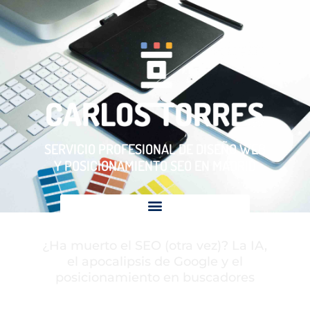
SERVICIO PROFESIONAL DE DISEÑO WEB
Y POSICIONAMIENTO SEO EN MADRID
¿Ha muerto el SEO (otra vez)? La IA,
el apocalipsis de Google y el
posicionamiento en buscadores