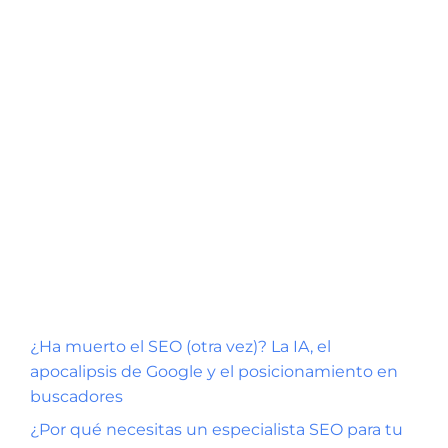
monta una caldera.
3 de diciembre de 2021
por
Carlos Torres -
Experto en diseño web y posicionamiento
SEO
El panorama del diseño web en Madrid
está así. En el Madrid actual, existen
múltiples opciones a la hora de contratar
el diseño de una …
Leer más
¿Ha muerto el SEO (otra vez)? La IA, el
apocalipsis de Google y el posicionamiento en
buscadores
¿Por qué necesitas un especialista SEO para tu