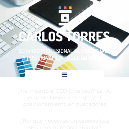
SERVICIO PROFESIONAL DE DISEÑO WEB
Y POSICIONAMIENTO SEO EN MADRID
¿Ha muerto el SEO (otra vez)? La IA,
el apocalipsis de Google y el
posicionamiento en buscadores
¿Por qué necesitas un especialista
SEO para tu negocio digital?